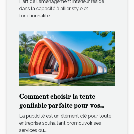
L'art de l'aménagement intérieur réside
dans la capacité à allier style et
fonctionnalité,...
Comment choisir la tente
gonflable parfaite pour vos
événements publicitaires
La publicité est un élément clé pour toute
entreprise souhaitant promouvoir ses
services ou...