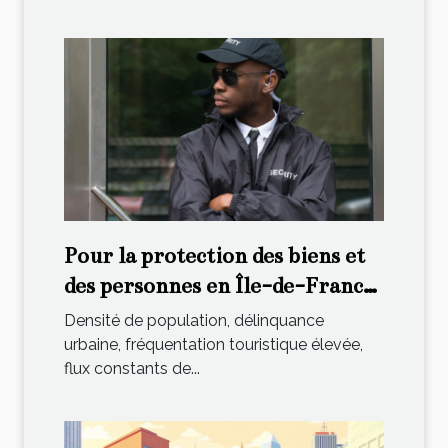
Pour la protection des biens et
des personnes en Île-de-France,
contactez cette agence
Densité de population, délinquance
spécialisée !
urbaine, fréquentation touristique élevée,
flux constants de...