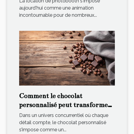
La location de photobooth s'impose
aujourd'hui comme une animation
incontournable pour de nombreux...
Comment le chocolat
personnalisé peut transformer
votre stratégie de marque ?
Dans un univers concurrentiel où chaque
détail compte, le chocolat personnalisé
s’impose comme un...