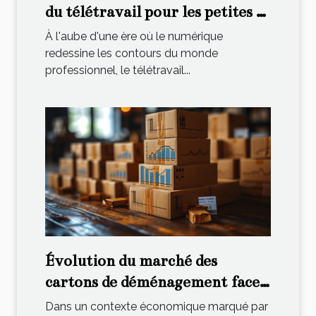
du télétravail pour les petites et
moyennes entreprises en
À l'aube d'une ère où le numérique
France
redessine les contours du monde
professionnel, le télétravail...
Évolution du marché des
cartons de déménagement face à
la crise économique
Dans un contexte économique marqué par