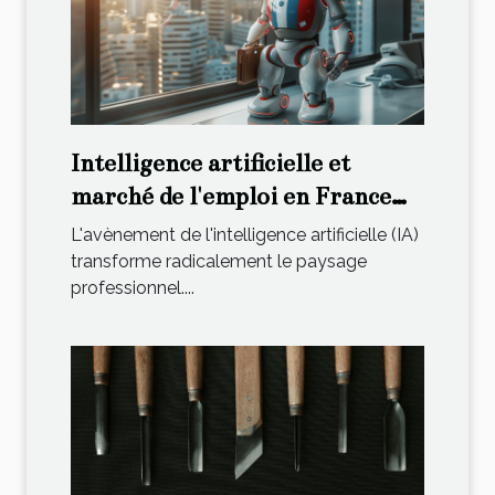
Intelligence artificielle et
marché de l'emploi en France
Perspectives et défis pour les
L'avènement de l'intelligence artificielle (IA)
professionnels
transforme radicalement le paysage
professionnel....