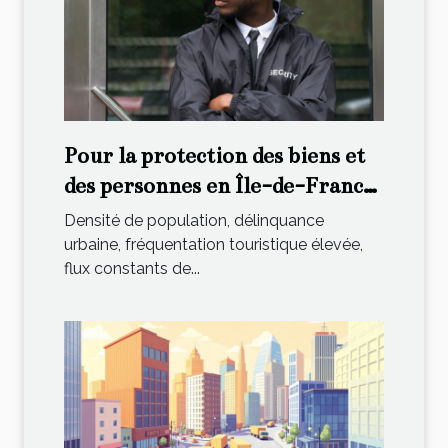
Pour la protection des biens et
des personnes en Île-de-France,
contactez cette agence
Densité de population, délinquance
spécialisée !
urbaine, fréquentation touristique élevée,
flux constants de...