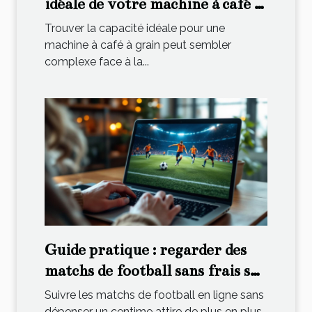
idéale de votre machine à café à
grain ?
Trouver la capacité idéale pour une
machine à café à grain peut sembler
complexe face à la...
Guide pratique : regarder des
matchs de football sans frais sur
Internet
Suivre les matchs de football en ligne sans
dépenser un centime attire de plus en plus