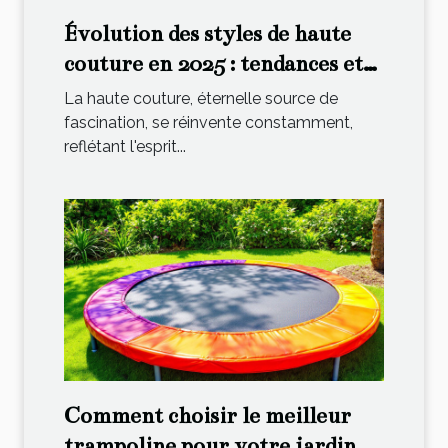
Évolution des styles de haute
couture en 2025 : tendances et
influences
La haute couture, éternelle source de
fascination, se réinvente constamment,
reflétant l'esprit...
Comment choisir le meilleur
trampoline pour votre jardin